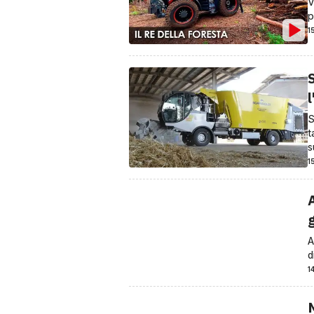
V
p
1
l
S
t
s
1
A
d
1