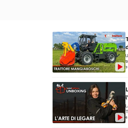
d
U
t
3
L
l
L
T
6