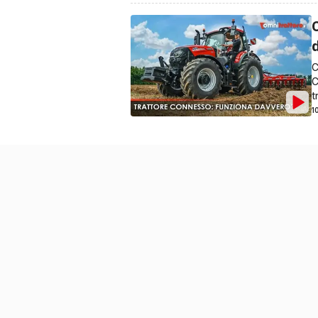
C
C
t
1