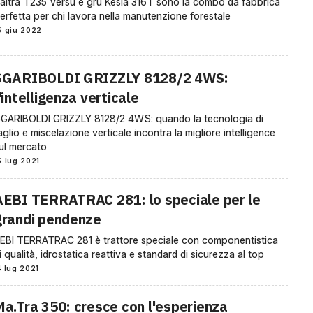
altra T235 Versu e gru Kesla 316T sono la combo da fabbrica
erfetta per chi lavora nella manutenzione forestale
5 giu 2022
SGARIBOLDI GRIZZLY 8128/2 4WS:
'intelligenza verticale
GARIBOLDI GRIZZLY 8128/2 4WS: quando la tecnologia di
aglio e miscelazione verticale incontra la migliore intelligence
ul mercato
5 lug 2021
AEBI TERRATRAC 281: lo speciale per le
grandi pendenze
EBI TERRATRAC 281 è trattore speciale con componentistica
i qualità, idrostatica reattiva e standard di sicurezza al top
4 lug 2021
Ma.Tra 350: cresce con l'esperienza