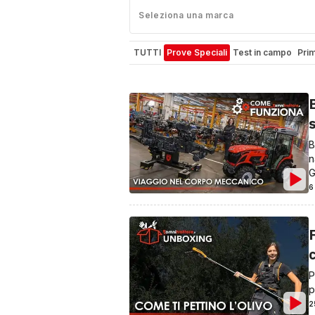
Seleziona una marca
TUTTI
Prove Speciali
Test in campo
Prim
B
n
G
6
c
P
p
2