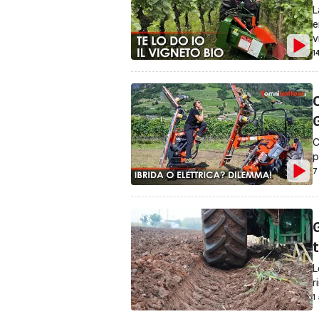
L
e
v
1
G
C
p
7
t
L
r
1