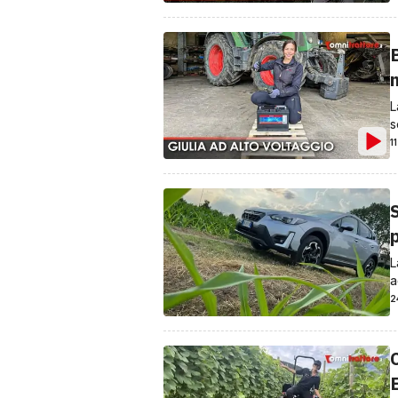
L
s
1
p
L
a
2