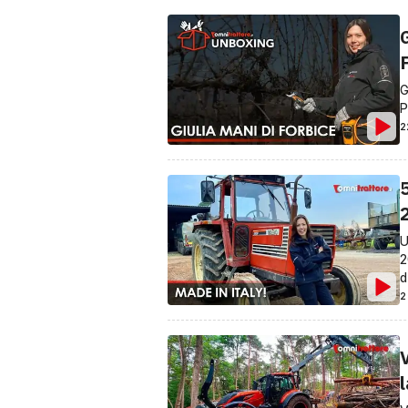
G
P
2
5
U
2
d
2