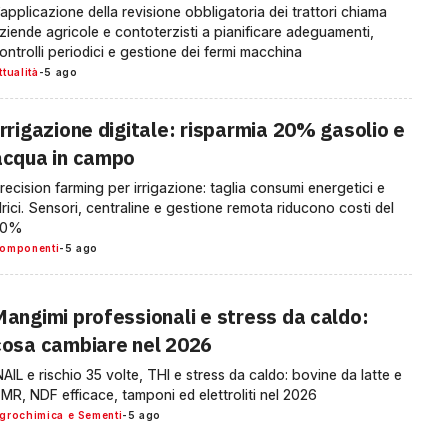
’applicazione della revisione obbligatoria dei trattori chiama
ziende agricole e contoterzisti a pianificare adeguamenti,
ontrolli periodici e gestione dei fermi macchina
ttualità
-
5 ago
Irrigazione digitale: risparmia 20% gasolio e
acqua in campo
recision farming per irrigazione: taglia consumi energetici e
drici. Sensori, centraline e gestione remota riducono costi del
20%
omponenti
-
5 ago
Mangimi professionali e stress da caldo:
cosa cambiare nel 2026
NAIL e rischio 35 volte, THI e stress da caldo: bovine da latte e
MR, NDF efficace, tamponi ed elettroliti nel 2026
grochimica e Sementi
-
5 ago