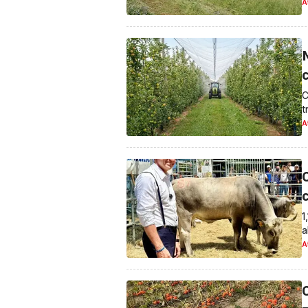
A
M
c
C
t
A
C
1
a
A