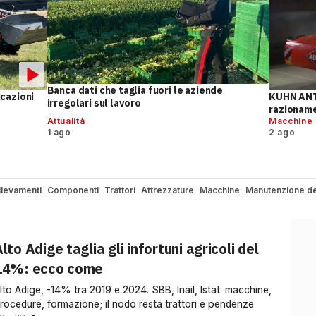
Banca dati che taglia fuori le aziende
icazioni
KUHN ANTE
irregolari sul lavoro
razionam
Attualità
Macchine
1 ago
2 ago
llevamenti
Componenti
Trattori
Attrezzature
Macchine
Manutenzione de
lto Adige taglia gli infortuni agricoli del
14%: ecco come
lto Adige, -14% tra 2019 e 2024. SBB, Inail, Istat: macchine,
rocedure, formazione; il nodo resta trattori e pendenze