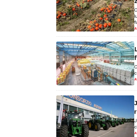
C
l
f
A
f
C
c
A
r
J
c
A