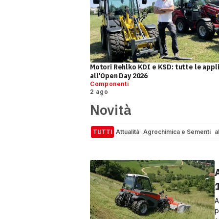
Motori Rehlko KDI e KSD: tutte le appl
all'Open Day 2026
Componenti
2 ago
Novità
TUTTI
Attualità
Agrochimica e Sementi
a
Motor1.com
InsideEVs
OmniFurgone.it
A
A
p