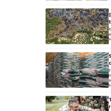
I
t
I
a
A
I
n
s
A