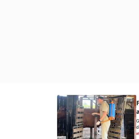
G
d
a