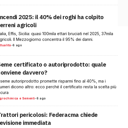
ncendi 2025: il 40% dei roghi ha colpito
erreni agricoli
talia, Effis, Sicilia: quasi 100mila ettari bruciati nel 2025, 37mila
gricoli. Il Mezzogiorno concentra il 95% dei danni.
ttualità
-
6 ago
Seme certificato o autoriprodotto: quale
conviene davvero?
l seme autoriprodotto promette risparmi fino al 40%, ma i
umeri dicono altro: ecco perché il certificato resta la scelta più
icura
grochimica e Sementi
-
6 ago
Trattori pericolosi: Federacma chiede
revisione immediata