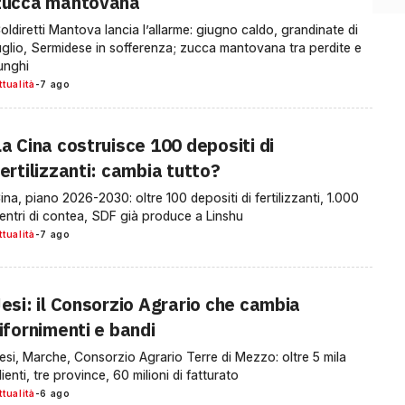
zucca mantovana
oldiretti Mantova lancia l’allarme: giugno caldo, grandinate di
uglio, Sermidese in sofferenza; zucca mantovana tra perdite e
unghi
ttualità
-
7 ago
La Cina costruisce 100 depositi di
ertilizzanti: cambia tutto?
ina, piano 2026-2030: oltre 100 depositi di fertilizzanti, 1.000
entri di contea, SDF già produce a Linshu
ttualità
-
7 ago
Jesi: il Consorzio Agrario che cambia
ifornimenti e bandi
esi, Marche, Consorzio Agrario Terre di Mezzo: oltre 5 mila
lienti, tre province, 60 milioni di fatturato
ttualità
-
6 ago