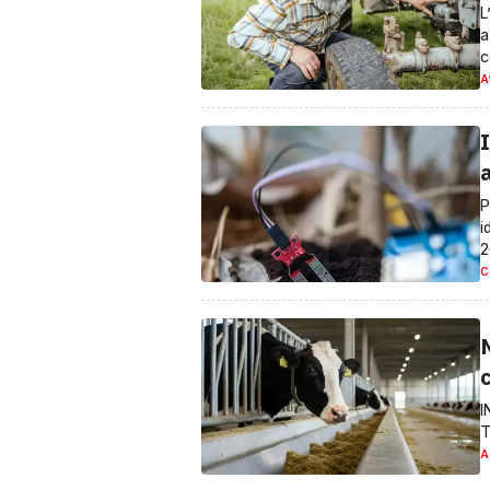
L
a
c
A
P
i
C
I
T
A