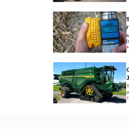
M
D
A
C
T
u
C