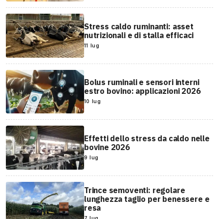
Stress caldo ruminanti: asset
nutrizionali e di stalla efficaci
11 lug
Bolus ruminali e sensori interni
estro bovino: applicazioni 2026
10 lug
Effetti dello stress da caldo nelle
bovine 2026
9 lug
Trince semoventi: regolare
lunghezza taglio per benessere e
resa
7 lug