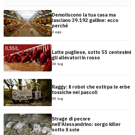
Demoliscono la tua casa ma
lasciano 39.192 galline: ecco
perché
2 ago
Latte pugliese, sotto 55 centesimi
gli allevatori in rosso
30 lug
Raggy: il robot che estirpa le erbe
tossiche nei pascoli
30 lug
Strage di pecore
nell'Alessandrino: sorgo killer
sotto il sole