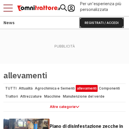
Per un'esperienza più
personalizzata
News
REGISTRATI / ACCEDI
allevamenti
TUTTI
Attualità
Agrochimica e Sementi
allevamenti
Componenti
Trattori
Attrezzature
Macchine
Manutenzione del verde
Motor1.com
InsideEVs
OmniFurgone.it
Altre categorie
Piano di disinfestazione zecche in