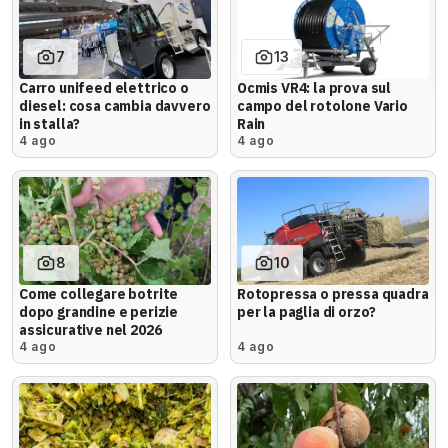
7
13
Carro unifeed elettrico o
Ocmis VR4: la prova sul
diesel: cosa cambia davvero
campo del rotolone Vario
in stalla?
Rain
4 ago
4 ago
8
10
Come collegare botrite
Rotopressa o pressa quadra
dopo grandine e perizie
per la paglia di orzo?
assicurative nel 2026
4 ago
4 ago