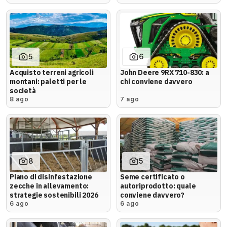
5
6
Acquisto terreni agricoli
John Deere 9RX 710-830: a
montani: paletti per le
chi conviene davvero
società
8 ago
7 ago
8
5
Piano di disinfestazione
Seme certificato o
zecche in allevamento:
autoriprodotto: quale
strategie sostenibili 2026
conviene davvero?
6 ago
6 ago