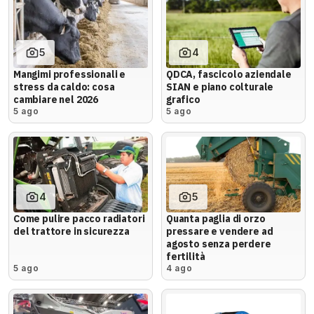
5
4
Mangimi professionali e
QDCA, fascicolo aziendale
stress da caldo: cosa
SIAN e piano colturale
cambiare nel 2026
grafico
5 ago
5 ago
4
5
Come pulire pacco radiatori
Quanta paglia di orzo
del trattore in sicurezza
pressare e vendere ad
agosto senza perdere
fertilità
5 ago
4 ago