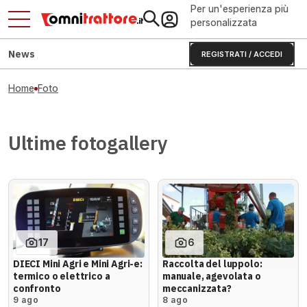
Per un'esperienza più
personalizzata
News
REGISTRATI / ACCEDI
Home
Foto
Ultime fotogallery
17
6
DIECI Mini Agri e Mini Agri-e:
Raccolta del luppolo:
termico o elettrico a
manuale, agevolata o
confronto
meccanizzata?
9 ago
8 ago