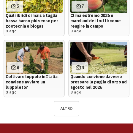
5
7
Quali ibridi di mais a taglia
Clima estremo 2026 e
bassa hanno più senso per
marciumi dei frutti: come
zootecnia e biogas
reagire in campo
3 ago
3 ago
8
4
Coltivare luppolo in Italia:
Quando conviene davvero
conviene avviare un
pressare la paglia di orzo ad
luppoleto?
agosto nel 2026
3 ago
3 ago
ALTRO