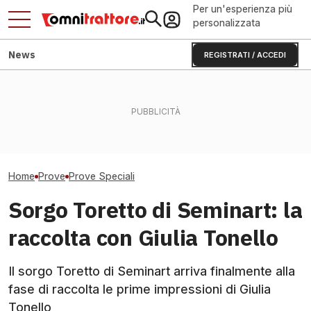
Per un'esperienza più
personalizzata
News
REGISTRATI / ACCEDI
Merlo: novità 20
Frumento o triticale da
Avocado e 20 milioni: come
e-WORKER, MM1
foraggio: chi rende di più?
Halaesa cambia l'agricoltura
in anteprima
Home
Prove
Prove Speciali
Sorgo Toretto di Seminart: la
raccolta con Giulia Tonello
Il sorgo Toretto di Seminart arriva finalmente alla
fase di raccolta le prime impressioni di Giulia
Tonello