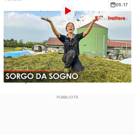
05:17
Di
:
Cristian Furini
6 Dic 2023
alle
17:00
Aggiungi OmniTrattore alle
Condividi
fonti preferite su Google
Il sorgo Toretto di Seminart arriva finalmente alla
fase di raccolta dopo che la nostra Giulia Tonello si
era occupata anche della stessa fase di semina.