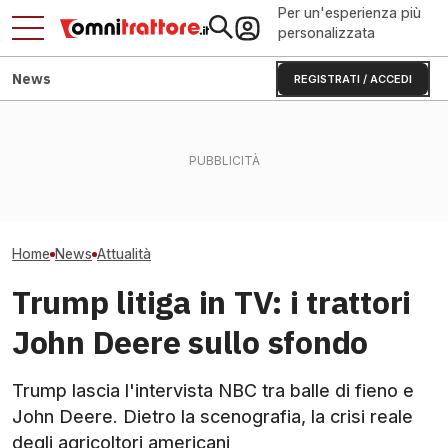
Per un'esperienza più
personalizzata
News
REGISTRATI / ACCEDI
Scattano 1.140 milioni per
La Russia ha affondato il
Caldo e siccità: 
olio, carne e cereali: primo
colosso suinicolo
ortaggi e olio ri
sì
bielorusso?
crollo
Home
News
Attualità
Trump litiga in TV: i trattori
John Deere sullo sfondo
Trump lascia l'intervista NBC tra balle di fieno e
John Deere. Dietro la scenografia, la crisi reale
degli agricoltori americani