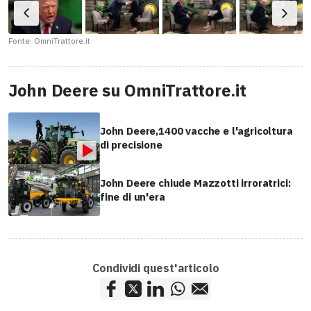
Fonte: OmniTrattore.it
John Deere su OmniTrattore.it
John Deere,1400 vacche e l'agricoltura
di precisione
John Deere chiude Mazzotti irroratrici:
fine di un'era
Condividi quest'articolo