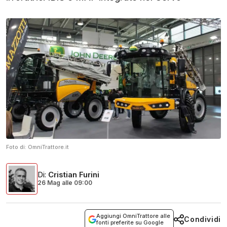
Foto di:
OmniTrattore.it
Di
:
Cristian Furini
26 Mag
alle
09:00
Aggiungi OmniTrattore alle
Condividi
fonti preferite su Google