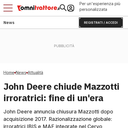
Per un'esperienza più
personalizzata
News
REGISTRATI / ACCEDI
Incendi 2025: il 40% dei
Trattori pericolo
roghi ha colpito terreni
Cingoli T700: fino al 23% di
Federacma chie
agricoli
vita in più per John Deere
immediata
Home
News
Attualità
John Deere chiude Mazzotti
irroratrici: fine di un'era
John Deere annuncia chiusura Mazzotti dopo
acquisizione 2017. Razionalizzazione globale:
irroratrici IBIS e MAF integrate nel Cervo