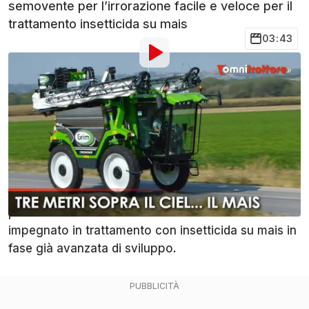
semovente per l’irrorazione facile e veloce per il
trattamento insetticida su mais
03:43
Di
:
Cristian Furini
23 Set 2024
alle
10:00
Aggiungi OmniTrattore alle
Condividi
fonti preferite su Google
Il trampolo Grim (o irroratrice semovente)
scavallante GT 3500 l'abbimo visto lavorare per la
prima volta con Giulia tonello mentre era
impegnato in trattamento con insetticida su mais in
fase già avanzata di sviluppo.