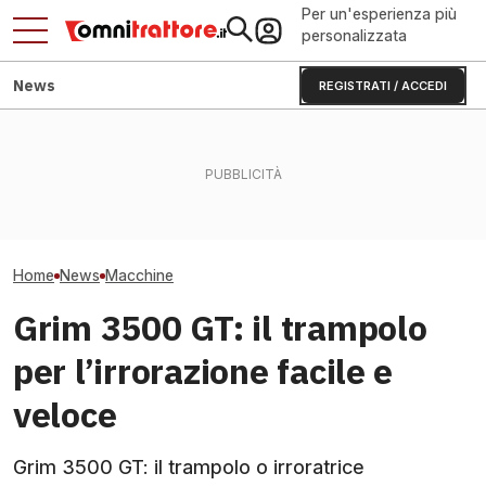
Per un'esperienza più
personalizzata
News
REGISTRATI / ACCEDI
KUHN ANTEA diventa
Manitou MRT 408
intelligente: basta errori di
Trattori rubati a Casarsa
rotativo che sol
razionamento?
tornati dalla Romania
tonnellate e 40
Home
News
Macchine
Grim 3500 GT: il trampolo
per l’irrorazione facile e
veloce
Grim 3500 GT: il trampolo o irroratrice