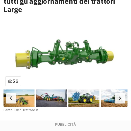
tutti gli aggiornamenti dei trattori
Large
56
Fonte: OmniTrattore.it