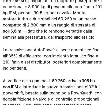
Il 6R 240 si distingue per un rapporto peso/potenza
eccezionale: 8.900 kg di peso medio con fino a 291
hp IPM, per soli 30,5 kg per cavallo. Monta il
motore turbo a due stadi del 6R 260 su un passo
compatto di 2.800 mm e un raggio di sterzata di
soli 5,6 m
— dati che lo rendono versatile dalla
semina alla pressatura, dal trasporto allo sfalcio.
La trasmissione AutoPowr™ di serie garantisce fino
all'85% di efficienza, con impianto idraulico fino a
210 l/min e sei distributori posteriori completamente
indipendenti.
Al vertice della gamma, il
6R 260 arriva a 305 hp
con IPM
e introduce la nuova trasmissione e19™ full
powershift, basata sulla tecnologia PowrQuad™ con
doppia frizione e valvole di controllo proporzionali