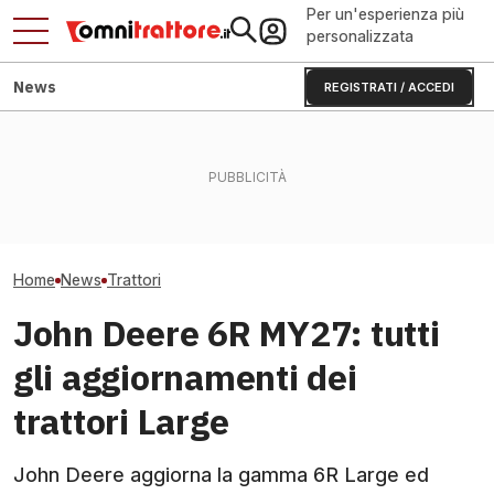
Per un'esperienza più
personalizzata
News
REGISTRATI / ACCEDI
DIECI Mini Agri e Mini Agri-e:
CLAAS AXION 8 
Come pulire pacco radiatori
termico o elettrico a
nuovi trattori sei
del trattore in sicurezza
confronto
313 CV
Home
News
Trattori
John Deere 6R MY27: tutti
gli aggiornamenti dei
trattori Large
John Deere aggiorna la gamma 6R Large ed