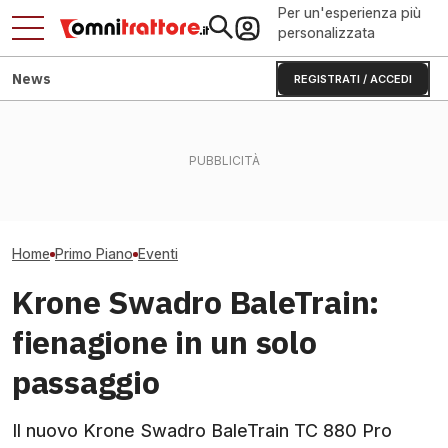
Per un'esperienza più
personalizzata
News
REGISTRATI / ACCEDI
Fendt Dieselros
Flavescenza dorata:
Cingoli T700: fino al 23% di
2026, raduno d
giornata in vigneto a Canelli
vita in più per John Deere
presenze
Home
Primo Piano
Eventi
Krone Swadro BaleTrain:
fienagione in un solo
passaggio
Il nuovo Krone Swadro BaleTrain TC 880 Pro