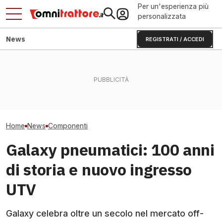
Per un'esperienza più
personalizzata
News
REGISTRATI / ACCEDI
Trappole biologiche per
Irrigazione digit
Cingoli T700: fino al 23% di
mosche in stalla bovina:
risparmia 20% g
vita in più per John Deere
come usarle
acqua in camp
Home
News
Componenti
Galaxy pneumatici: 100 anni
di storia e nuovo ingresso
UTV
Galaxy celebra oltre un secolo nel mercato off-