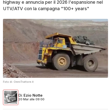
highway e annuncia per il 2026 l'espansione nel
UTV/ATV con la campagna "100+ years"
Foto di:
OmniTrattore.it
Di
:
Ezio Notte
20 Mar
alle
09:00