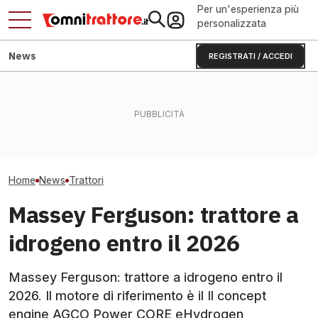
Per un'esperienza più
personalizzata
News
REGISTRATI / ACCEDI
CLAAS AXION 8 
Come pulire pacco radiatori
Avocado e 20 milioni: come
nuovi trattori sei
del trattore in sicurezza
Halaesa cambia l'agricoltura
313 CV
Home
News
Trattori
Massey Ferguson: trattore a
idrogeno entro il 2026
Massey Ferguson: trattore a idrogeno entro il
2026. Il motore di riferimento è il Il concept
engine AGCO Power CORE eHydrogen