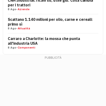
CNH Industrial: ricavi su, utile giù. Cosa cambia
per i trattori
8 Ago
-
Aziende
Scattano 1.140 milioni per olio, carne e cereali:
primo sì
8 Ago
-
Attualità
Carraro a Charlotte: la mossa che punta
all'industria USA
8 Ago
-
Componenti