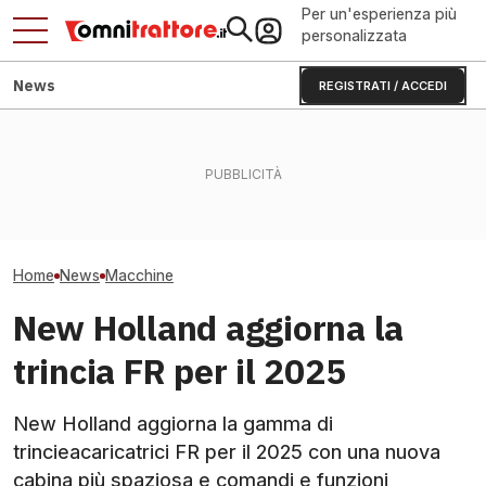
Per un'esperienza più
personalizzata
News
REGISTRATI / ACCEDI
KUHN ANTEA diventa
La Russia ha affondato il
Manitou MRT 408
intelligente: basta errori di
colosso suinicolo
rotativo che sol
razionamento?
bielorusso?
tonnellate e 40
Home
News
Macchine
New Holland aggiorna la
trincia FR per il 2025
New Holland aggiorna la gamma di
trincieacaricatrici FR per il 2025 con una nuova
cabina più spaziosa e comandi e funzioni