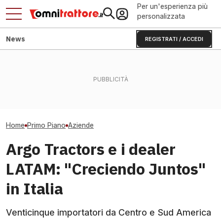
Per un'esperienza più
personalizzata
News
REGISTRATI / ACCEDI
Incendio distrugge pascoli:
CNH Industrial: r
la solidarietà salva 300
Ventole reversibili e radiatori
utile giù. Cosa 
pecore
autopulenti: per trattori caldi
trattori
Home
Primo Piano
Aziende
Argo Tractors e i dealer
LATAM: "Creciendo Juntos"
in Italia
Venticinque importatori da Centro e Sud America