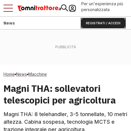
Per un'esperienza più
personalizzata
News
REGISTRATI / ACCEDI
KUHN ANTEA diventa
Jesi: il Consorzio Agrario
Manitou MRT 408
intelligente: basta errori di
che cambia rifornimenti e
rotativo che sol
razionamento?
bandi
tonnellate e 40
Home
News
Macchine
Magni THA: sollevatori
telescopici per agricoltura
Magni THA: 8 telehandler, 3-5 tonnellate, 10 metri
altezza. Cabina sospesa, tecnologia MCTS e
trazione integrale per agricoltura.