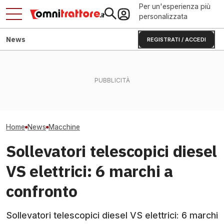
Per un'esperienza più
personalizzata
News
REGISTRATI / ACCEDI
KUHN ANTEA diventa
Manitou MRT 408
intelligente: basta errori di
Avocado e 20 milioni: come
rotativo che sol
razionamento?
Halaesa cambia l'agricoltura
tonnellate e 40
Home
News
Macchine
Sollevatori telescopici diesel
VS elettrici: 6 marchi a
confronto
Sollevatori telescopici diesel VS elettrici: 6 marchi