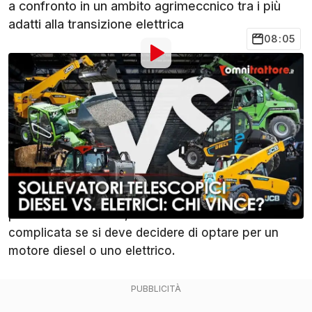
a confronto in un ambito agrimeccnico tra i più
adatti alla transizione elettrica
08:05
Di
:
Redazione
24 Feb 2025
alle
10:00
Aggiungi OmniTrattore alle
Condividi
fonti preferite su Google
La scelta di un sollevatore telescopico, che non è
immediata visti i tanti modelli dei tanti brand
presenti sul mercato, diventa ulteriormente
complicata se si deve decidere di optare per un
motore diesel o uno elettrico.