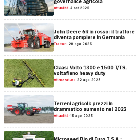
governance agricola
Attualità
-
4 set 2025
John Deere 6R in rosso: il trattore
diventa pompiere in Germania
Trattori
-
29 ago 2025
Claas: Volto 1300 e 1500 T/TS,
voltafieno heavy duty
Attrezzature
-
22 ago 2025
Terreni agricoli: prezzi in
drammatico aumento nel 2025
Attualità
-
15 ago 2025
Microseed Bio di Euro T.S.A.: