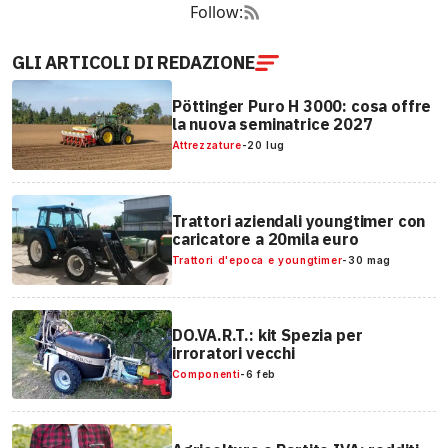
Follow:
GLI ARTICOLI DI REDAZIONE
Pöttinger Puro H 3000: cosa offre
la nuova seminatrice 2027
Attrezzature
-
20 lug
Trattori aziendali youngtimer con
caricatore a 20mila euro
Trattori d'epoca e youngtimer
-
30 mag
DO.VA.R.T.: kit Spezia per
irroratori vecchi
Componenti
-
6 feb