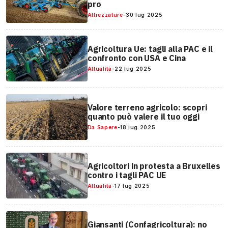
pro
Attrezzature
-
30 lug 2025
Agricoltura Ue: tagli alla PAC e il
confronto con USA e Cina
Attualità
-
22 lug 2025
Valore terreno agricolo: scopri
quanto può valere il tuo oggi
Da Sapere
-
18 lug 2025
Agricoltori in protesta a Bruxelles
contro i tagli PAC UE
Attualità
-
17 lug 2025
Giansanti (Confagricoltura): no