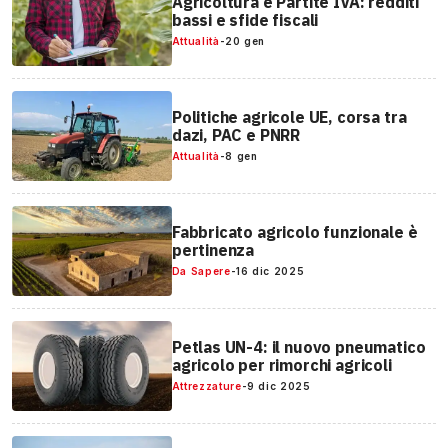
Agricoltura e Partite IVA: redditi
bassi e sfide fiscali
Attualità
-
20 gen
Politiche agricole UE, corsa tra
dazi, PAC e PNRR
Attualità
-
8 gen
Fabbricato agricolo funzionale è
pertinenza
Da Sapere
-
16 dic 2025
Petlas UN-4: il nuovo pneumatico
agricolo per rimorchi agricoli
Attrezzature
-
9 dic 2025