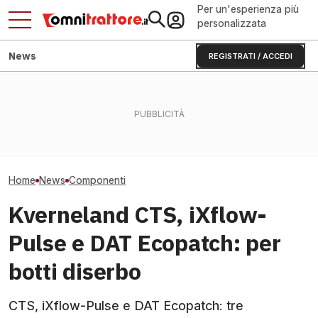
Per un'esperienza più
personalizzata
News
REGISTRATI / ACCEDI
Carraro a Charlotte: la
La Russia ha affondato il
mossa che punta
colosso suinicolo
Cingoli T700: fi
all'industria USA
bielorusso?
vita in più per 
Home
News
Componenti
Kverneland CTS, iXflow-
Pulse e DAT Ecopatch: per
botti diserbo
CTS, iXflow-Pulse e DAT Ecopatch: tre