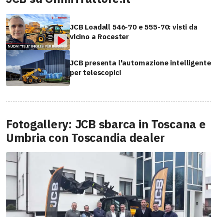
JCB Loadall 546-70 e 555-70: visti da
vicino a Rocester
JCB presenta l'automazione intelligente
per telescopici
Fotogallery: JCB sbarca in Toscana e
Umbria con Toscandia dealer