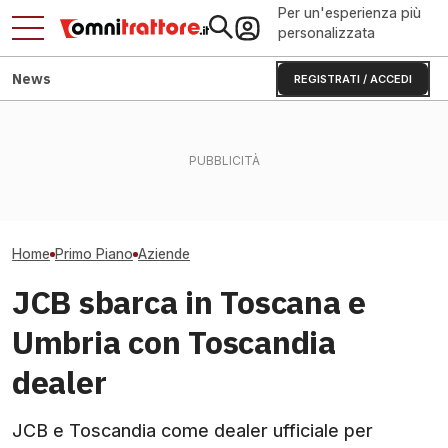
Per un'esperienza più
personalizzata
News
REGISTRATI / ACCEDI
Dammann in insolvenza:
Jesi: il Consorzio Agrario
A Alwar il nuov
colloqui avanzati con
che cambia rifornimenti e
DEUTZ: 35.000
investitori
bandi
motori/anno, e
Home
Primo Piano
Aziende
JCB sbarca in Toscana e
Umbria con Toscandia
dealer
JCB e Toscandia come dealer ufficiale per