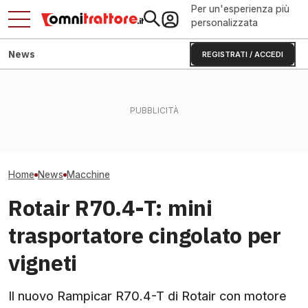
Per un'esperienza più
personalizzata
News
REGISTRATI / ACCEDI
KUHN ANTEA diventa
Mango e lime in Puglia:
Manitou MRT 408
intelligente: basta errori di
contadini costretti a
rotativo che sol
razionamento?
cambiare i trattori
tonnellate e 40
Home
News
Macchine
Rotair R70.4-T: mini
trasportatore cingolato per
vigneti
Il nuovo Rampicar R70.4-T di Rotair con motore