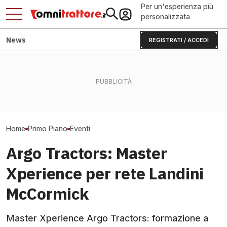
Per un'esperienza più
personalizzata
News
REGISTRATI / ACCEDI
Fendt Dieselros
Flavescenza dorata:
Cingoli T700: fino al 23% di
2026, raduno d
giornata in vigneto a Canelli
vita in più per John Deere
presenze
Home
Primo Piano
Eventi
Argo Tractors: Master
Xperience per rete Landini
McCormick
Master Xperience Argo Tractors: formazione a