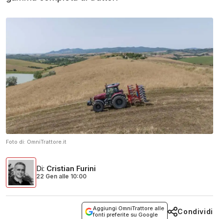
Foto di:
OmniTrattore.it
Di
:
Cristian Furini
22 Gen
alle
10:00
Aggiungi OmniTrattore alle
Condividi
fonti preferite su Google