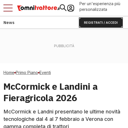
Per un'esperienza più
personalizzata
News
REGISTRATI / ACCEDI
Caldo e siccità: frutta,
Fendt Dieselros
Flavescenza dorata:
ortaggi e olio rischiano il
2026, raduno d
giornata in vigneto a Canelli
crollo
presenze
Home
Primo Piano
Eventi
McCormick e Landini a
Fieragricola 2026
McCormick e Landni presentano le ultime novità
tecnologiche dal 4 al 7 febbraio a Verona con
gamma completa di trattori