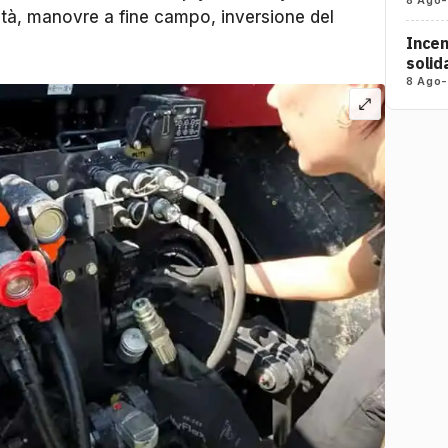
tà, manovre a fine campo, inversione del
Incen
solid
8 Ago
-