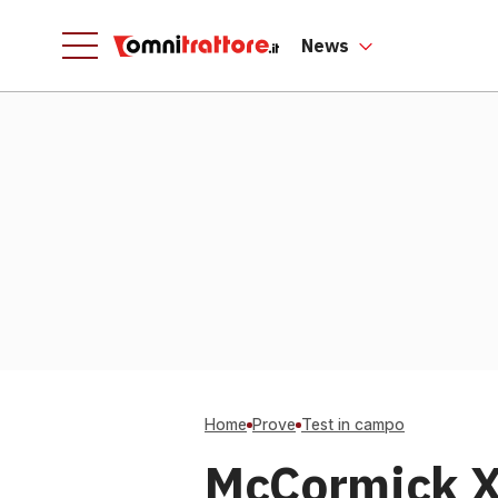
News
Home
Prove
Test in campo
McCormick X