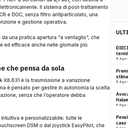
elettronicamente. Il sistema di post-trattamento
CR e DOC, senza filtro antiparticolato, una
nzione e gestione operativa.
ULT
o da una pratica apertura “a ventaglio”, che
e ed efficace anche nelle giornate più
DIECI
termi
9 Ago
ne che pensa da sola
Prem
stima
k X8.631 è la trasmissione a variazione
9 Ago
ma è pensato per gestire in autonomia la scelta
Avoca
tuazione, senza che l’operatore debba
Halae
8 Ago
-
Pensi
 intuitiva e personalizzabile: tutte le
caso 
touchscreen DSM o dal joystick EasyPilot, che
8 Ago
-