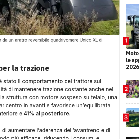
 da un aratro reversibile quadrivomere Unico XL di
1
Moto
le ap
er la trazione
202
è stato il comportamento del trattore sul
2
ità di mantenere trazione costante anche nei
nella struttura con motore sospeso su telaio, una
aricentro in avanti e favorisce un’equilibrata
nteriore e
41% al posteriore
.
3
di aumentare l’aderenza dell’avantreno e di
modo più efficace, riducendo i consumi e