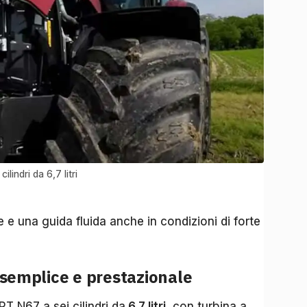
lindri da 6,7 litri
ce e una guida fluida anche in condizioni di forte
: semplice e prestazionale
FPT N67 a sei cilindri da
6,7 litri,
con turbina a