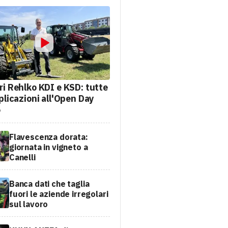
ri Rehlko KDI e KSD: tutte
plicazioni all'Open Day
6
Flavescenza dorata:
giornata in vigneto a
Canelli
Banca dati che taglia
fuori le aziende irregolari
sul lavoro