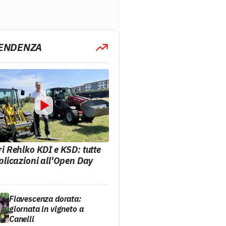
TENDENZA
i Rehlko KDI e KSD: tutte
plicazioni all'Open Day
6
Flavescenza dorata:
giornata in vigneto a
Canelli