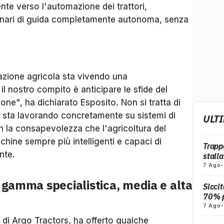
te verso l'automazione dei trattori,
cenari di guida completamente autonoma, senza
zazione agricola sta vivendo una
l nostro compito è anticipare le sfide del
one", ha dichiarato Esposito. Non si tratta di
 sta lavorando concretamente su sistemi di
ULTI
 la consapevolezza che l'agricoltura del
hine sempre più intelligenti e capaci di
Trapp
nte.
stall
7 Ago
-
: gamma specialistica, media e alta
Siccit
70% p
7 Ago
-
di Argo Tractors, ha offerto qualche