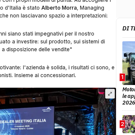
con i propri modelli di punta. Ad accogliere i
o d'Italia è stato
Alberto Morra
, Managing
che non lasciavano spazio a interpretazioni:
DI 
ni siano stati impegnativi per il nostro
o a investire: sul prodotto, sui sistemi di
 a disposizione delle vendite"
ivante: l'azienda è solida, i risultati ci sono, e
onisti. Insieme ai concessionari.
1
Motor
le ap
202
2