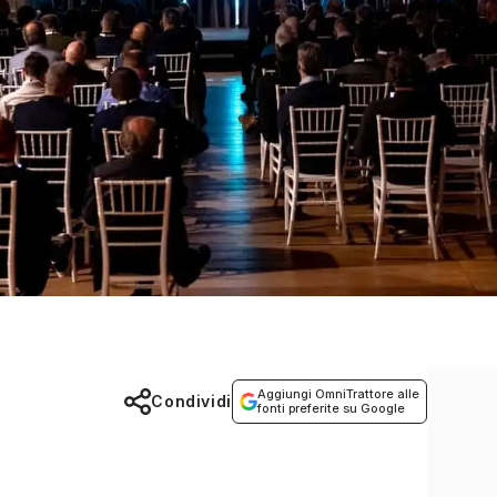
Aggiungi OmniTrattore alle
Condividi
fonti preferite su Google