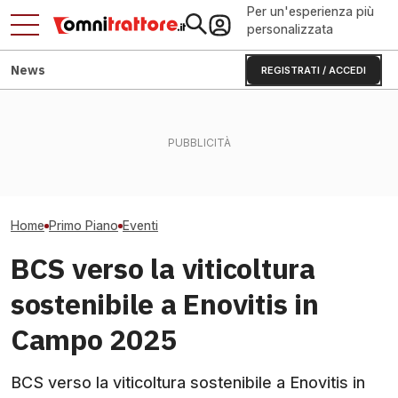
Per un'esperienza più
personalizzata
News
REGISTRATI / ACCEDI
Jesi: il Consorzio Agrario
Fendt Dieselros
Flavescenza dorata:
che cambia rifornimenti e
2026, raduno d
giornata in vigneto a Canelli
bandi
presenze
Home
Primo Piano
Eventi
BCS verso la viticoltura
sostenibile a Enovitis in
Campo 2025
BCS verso la viticoltura sostenibile a Enovitis in