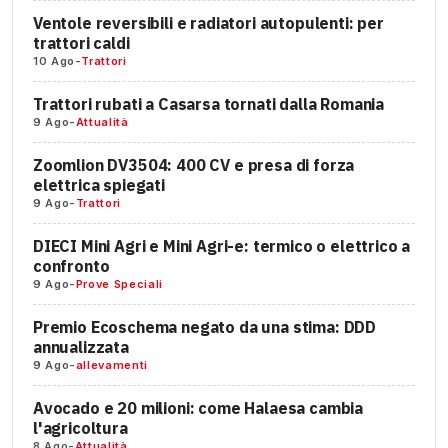
Ventole reversibili e radiatori autopulenti: per
trattori caldi
10 Ago
-
Trattori
Trattori rubati a Casarsa tornati dalla Romania
9 Ago
-
Attualità
Zoomlion DV3504: 400 CV e presa di forza
elettrica spiegati
9 Ago
-
Trattori
DIECI Mini Agri e Mini Agri-e: termico o elettrico a
confronto
9 Ago
-
Prove Speciali
Premio Ecoschema negato da una stima: DDD
annualizzata
9 Ago
-
allevamenti
Avocado e 20 milioni: come Halaesa cambia
l'agricoltura
8 Ago
-
Attualità