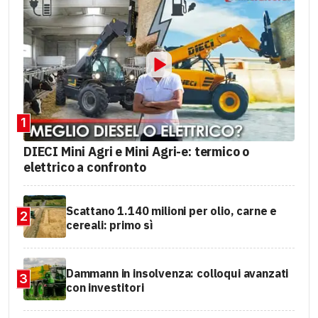
1
DIECI Mini Agri e Mini Agri-e: termico o
elettrico a confronto
Scattano 1.140 milioni per olio, carne e
2
cereali: primo sì
Dammann in insolvenza: colloqui avanzati
3
con investitori