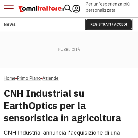
Per un'esperienza più
personalizzata
News
REGISTRATI / ACCEDI
Incendio distrugge pascoli:
CNH Industrial: r
la solidarietà salva 300
Ventole reversibili e radiatori
utile giù. Cosa 
pecore
autopulenti: per trattori caldi
trattori
Home
Primo Piano
Aziende
CNH Industrial su
EarthOptics per la
sensoristica in agricoltura
CNH Industrial annuncia l'acquisizione di una