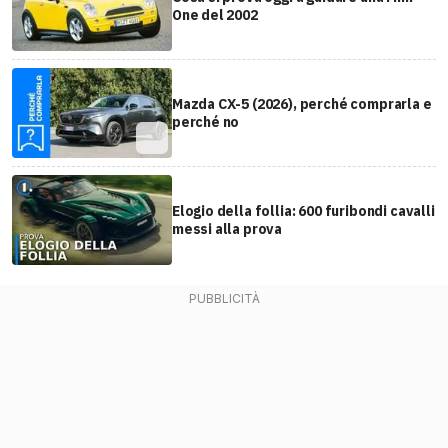
One del 2002
Mazda CX-5 (2026), perché comprarla e
perché no
Elogio della follia: 600 furibondi cavalli
messi alla prova