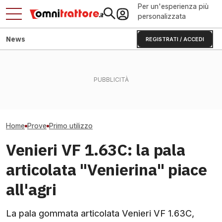
Per un'esperienza più
personalizzata
News
REGISTRATI / ACCEDI
Ocmis VR4: la prova sul
campo del rotolone Vario
Alto Adige taglia gli infortuni
Massey Fergus
Rain
agricoli del 14%: ecco come
Xtra: le sue 5 m
Home
Prove
Primo utilizzo
Venieri VF 1.63C: la pala
articolata "Venierina" piace
all'agri
La pala gommata articolata Venieri VF 1.63C,