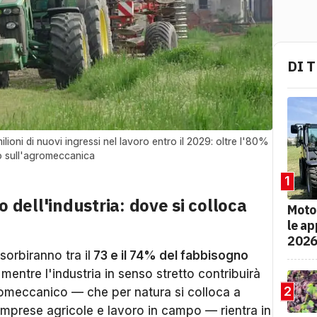
DI 
lioni di nuovi ingressi nel lavoro entro il 2029: oltre l'80%
to sull'agromeccanica
1
lo dell'industria: dove si colloca
Moto
le ap
202
sorbiranno tra il
73 e il 74% del fabbisogno
mentre l'industria in senso stretto contribuirà
2
gromeccanico — che per natura si colloca a
le imprese agricole e lavoro in campo — rientra in