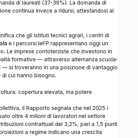
manda di laureati (37-39%). La domanda di
ione continua invece a ridursi, attestandosi al
fica che gli istituti tecnici agrari, i centri di
ola
e i percorsi IeFP rappresentano oggi un
co. Le imprese contoterziste che investono in
realtà formative — attraverso alternanza scuola-
iera — si troveranno in una posizione di vantaggio
e di cui hanno bisogno.
icoltura: copertura elevata, ma potere
ollettiva, il Rapporto segnala che nel 2025 i
ato oltre 4 milioni di lavoratori nel settore
ribuzioni contrattuali del 3,2%, pari a 1,5 punti
e proiezioni a regime indicano una crescita