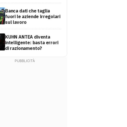
Banca dati che taglia
fuori le aziende irregolari
sul lavoro
KUHN ANTEA diventa
intelligente: basta errori
di razionamento?