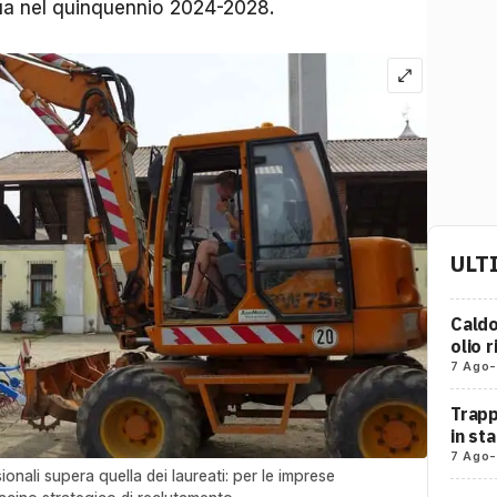
nua nel quinquennio 2024-2028.
ULT
Caldo
olio r
7 Ago
-
Trapp
in st
7 Ago
-
nali supera quella dei laureati: per le imprese