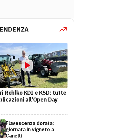
TENDENZA
ri Rehlko KDI e KSD: tutte
plicazioni all'Open Day
6
Flavescenza dorata:
giornata in vigneto a
Canelli