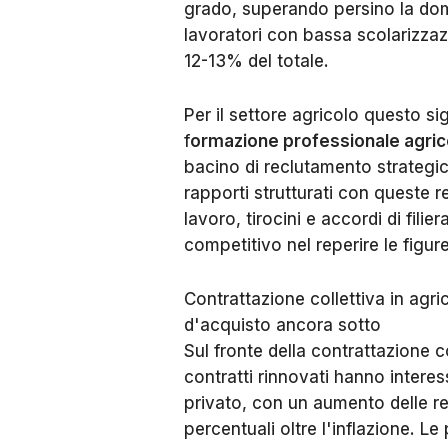
grado, superando persino la do
lavoratori con bassa scolarizzaz
12-13% del totale.
Per il settore agricolo questo signi
f
ormazione professionale agric
bacino di reclutamento strategi
rapporti strutturati con queste 
lavoro, tirocini e accordi di fil
competitivo nel reperire le figur
Contrattazione collettiva in agr
d'acquisto ancora sotto
Sul fronte della contrattazione c
contratti rinnovati hanno interess
privato, con un aumento delle ret
percentuali oltre l'inflazione. L