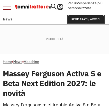
Per un'esperienza più
personalizzata
News
REGISTRATI / ACCEDI
KUHN ANTEA diventa
La Cina costruisce 100
Manitou MRT 408
intelligente: basta errori di
depositi di fertilizzanti:
rotativo che sol
razionamento?
cambia tutto?
tonnellate e 40
Home
News
Macchine
Massey Ferguson Activa S e
Beta Next Edition 2027: le
novità
Massey Ferguson: mietitrebbie Activa S e Beta