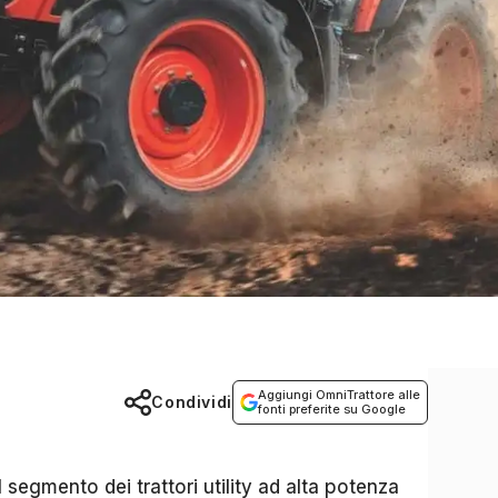
Aggiungi OmniTrattore alle
Condividi
fonti preferite su Google
l segmento dei trattori utility ad alta potenza