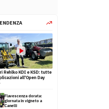
TENDENZA
ri Rehlko KDI e KSD: tutte
plicazioni all'Open Day
6
Flavescenza dorata:
giornata in vigneto a
Canelli