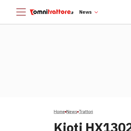
News
Home
News
Trattori
Kioti HX1302