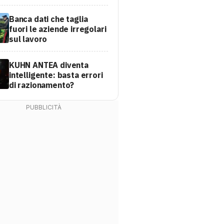
Banca dati che taglia
fuori le aziende irregolari
sul lavoro
KUHN ANTEA diventa
intelligente: basta errori
di razionamento?