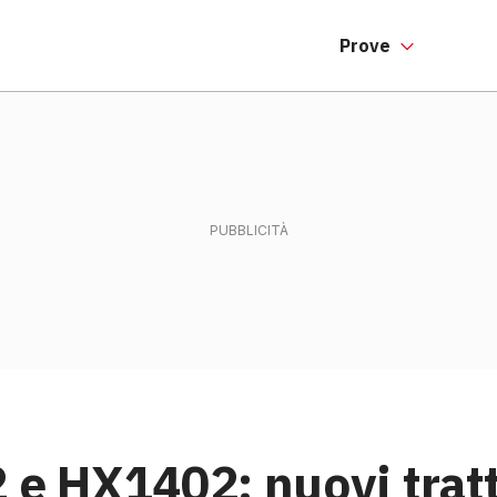
Prove
 e HX1402: nuovi trat