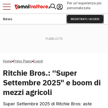
Per un'esperienza più
personalizzata
News
REGISTRATI / ACCEDI
Pensionamento e
Fendt Dieselros
Flavescenza dorata:
agricoltura: dal caso
2026, raduno d
giornata in vigneto a Canelli
francese all'Italia
presenze
Home
Primo Piano
Eventi
Ritchie Bros.: “Super
Settembre 2025" e boom di
mezzi agricoli
Super Settembre 2025 di Ritchie Bros: aste