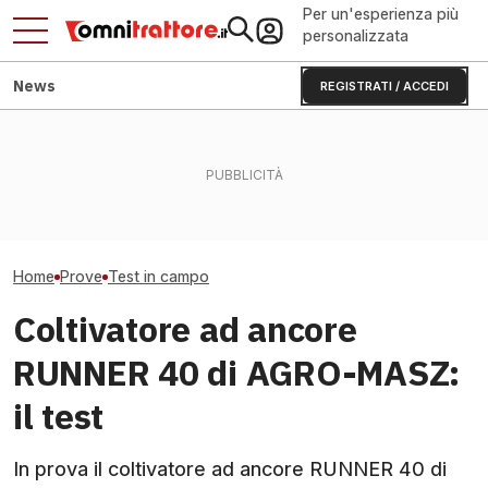
Per un'esperienza più
personalizzata
News
REGISTRATI / ACCEDI
New Holland T4.110F
Avocado e 20 milioni: come
Claas Arion 430:
SuperSteer: test CLASSIC
Halaesa cambia l'agricoltura
campo CLASSIC
Home
Prove
Test in campo
Coltivatore ad ancore
RUNNER 40 di AGRO-MASZ:
il test
In prova il coltivatore ad ancore RUNNER 40 di