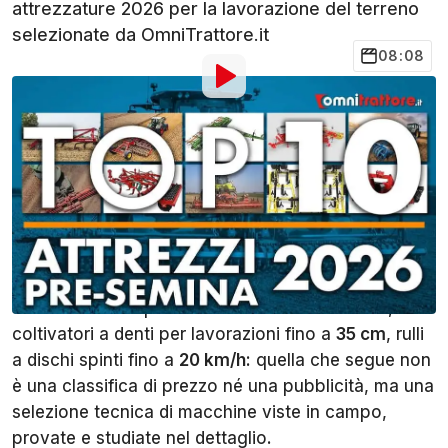
attrezzature 2026 per la lavorazione del terreno
selezionate da OmniTrattore.it
08:08
Di
:
Cristian Furini
5 Apr
alle
10:07
Aggiungi OmniTrattore alle
Condividi
fonti preferite su Google
Il mercato delle attrezzature per la preparazione del
letto di semina non si era mai mosso così
velocemente. Erpici rotanti da sei e dieci metri,
coltivatori a denti per lavorazioni fino a
35 cm
, rulli
a dischi spinti fino a
20 km/h:
quella che segue non
è una classifica di prezzo né una pubblicità, ma una
selezione tecnica di macchine viste in campo,
provate e studiate nel dettaglio.