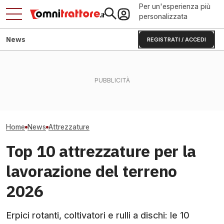
Per un'esperienza più
personalizzata
News
REGISTRATI / ACCEDI
Mango e lime in Puglia:
Questo ranghin
contadini costretti a
Avocado e 20 milioni: come
il trattore: add
cambiare i trattori
Halaesa cambia l'agricoltura
lente
Home
News
Attrezzature
Top 10 attrezzature per la
lavorazione del terreno
2026
Erpici rotanti, coltivatori e rulli a dischi: le 10