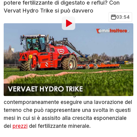
potere fertilizzante di digestato e reflui? Con
Vervat Hydro Trike si può davvero
03:54
Di
:
Cristian Furini
8 Apr 2022
alle
17:00
Aggiungi OmniTrattore alle
Condividi
fonti preferite su Google
Vervaet è l’azienda olandese che costruisce Hydro
Trike, l'interruttore semovente per distribuire in
automatico fertilizzante e digestato e
contemporaneamente eseguire una lavorazione del
terreno che può rappresentare una svolta in questi
mesi in cui si è assisito alla crescita esponenziale
dei
prezzi
del fertilizzante minerale.