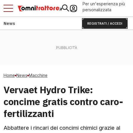
Per un'esperienza più
personalizzata
News
REGISTRATI / ACCEDI
KUHN ANTEA diventa
DIECI Mini Agri e Mini Agri-e:
Manitou MRT 408
intelligente: basta errori di
termico o elettrico a
rotativo che sol
razionamento?
confronto
tonnellate e 40
Home
News
Macchine
Vervaet Hydro Trike:
concime gratis contro caro-
fertilizzanti
Abbattere i rincari dei concimi chimici grazie al