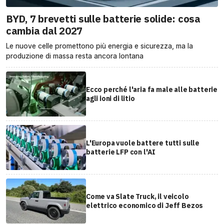
BYD, 7 brevetti sulle batterie solide: cosa
cambia dal 2027
Le nuove celle promettono più energia e sicurezza, ma la
produzione di massa resta ancora lontana
Ecco perché l'aria fa male alle batterie
agli ioni di litio
L'Europa vuole battere tutti sulle
batterie LFP con l'AI
Come va Slate Truck, il veicolo
elettrico economico di Jeff Bezos