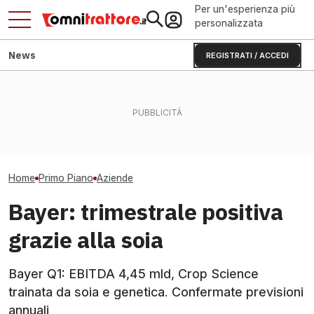
Per un'esperienza più
personalizzata
News
REGISTRATI / ACCEDI
A Alwar il nuovo polo TAFE–
Sbaglia una settimana di
Telescopici Far
DEUTZ: 35.000
raccolta e perdi reddito:
rete Belux con 
motori/anno, ecco perché
Mais 2026
Monnoyeur
Home
Primo Piano
Aziende
Bayer: trimestrale positiva
grazie alla soia
Bayer Q1: EBITDA 4,45 mld, Crop Science
trainata da soia e genetica. Confermate previsioni
annuali