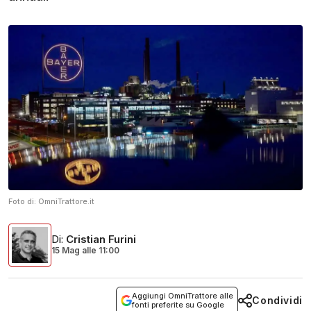
Foto di:
OmniTrattore.it
Di
:
Cristian Furini
15 Mag
alle
11:00
Aggiungi OmniTrattore alle
Condividi
fonti preferite su Google