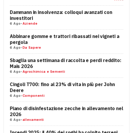
Dammann in insolvenza: colloqui avanzati con
investitori
6 Ago
-
Aziende
Abbinare gomme e trattori ribassati nei vigneti a
pergola
6 Ago
-
Da Sapere
Sbaglia una settimana di raccolta e perdi reddito:
Mais 2026
6 Ago
-
Agrochimica e Sementi
Cingoli T700: fino al 23% di vita in più per John
Deere
6 Ago
-
Componenti
Piano di disinfestazione zecche in allevamento nel
2026
6 Ago
-
allevamenti
Incendi 2025: il 40% dei roghi ha colpito terreni