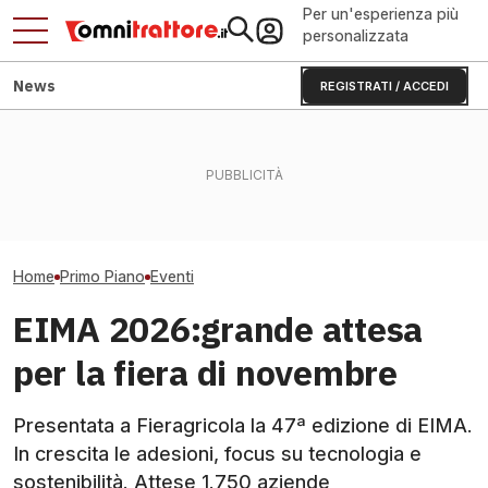
Per un'esperienza più
personalizzata
News
REGISTRATI / ACCEDI
Premio Ecoschema negato
Fendt Dieselros
Flavescenza dorata:
da una stima: DDD
2026, raduno d
giornata in vigneto a Canelli
annualizzata
presenze
Home
Primo Piano
Eventi
EIMA 2026:grande attesa
per la fiera di novembre
Presentata a Fieragricola la 47ª edizione di EIMA.
In crescita le adesioni, focus su tecnologia e
sostenibilità. Attese 1.750 aziende