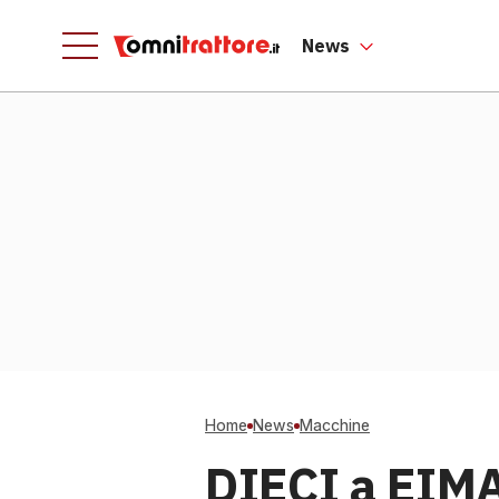
News
Home
News
Macchine
DIECI a EIMA