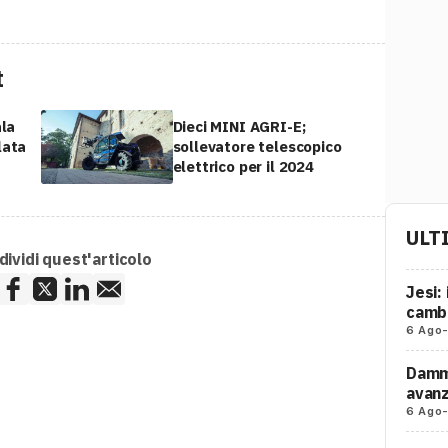
t
ala
Dieci MINI AGRI-E;
lata
sollevatore telescopico
elettrico per il 2024
ULT
ividi quest'articolo
Jesi:
cambi
6 Ago
Damma
avanz
6 Ago