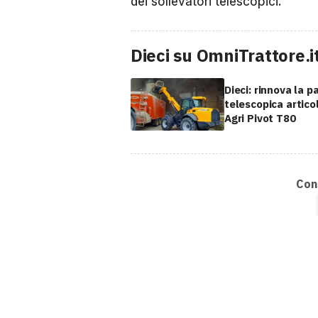
dei sollevatori telescopici.
Dieci su OmniTrattore.i
Dieci: rinnova la p
telescopica artico
Agri Pivot T80
Cond