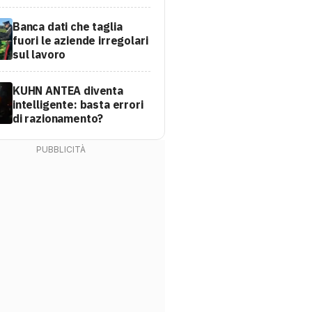
Banca dati che taglia
fuori le aziende irregolari
sul lavoro
KUHN ANTEA diventa
intelligente: basta errori
di razionamento?