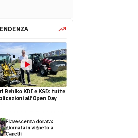
TENDENZA
ri Rehlko KDI e KSD: tutte
plicazioni all'Open Day
6
Flavescenza dorata:
giornata in vigneto a
Canelli