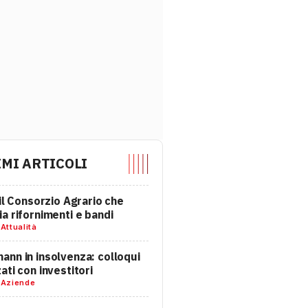
IMI ARTICOLI
 il Consorzio Agrario che
a rifornimenti e bandi
-
Attualità
nn in insolvenza: colloqui
ati con investitori
-
Aziende