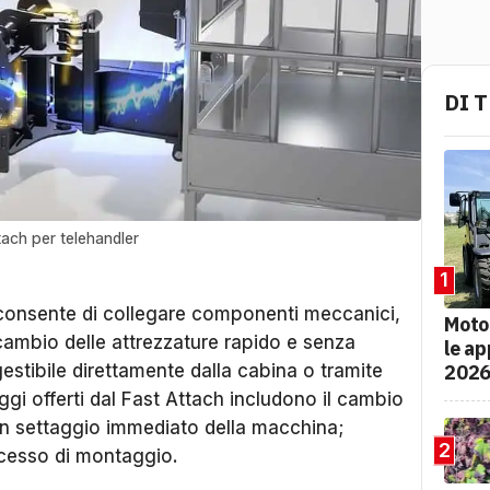
DI 
tach per telehandler
1
consente di collegare componenti meccanici,
Moto
l cambio delle attrezzature rapido e senza
le ap
202
gestibile direttamente dalla cabina o tramite
ggi offerti dal Fast Attach includono il cambio
 un settaggio immediato della macchina;
2
cesso di montaggio.