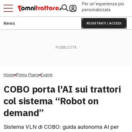
Per un'esperienza più
personalizzata
News
REGISTRATI / ACCEDI
Fendt Dieselros
Flavescenza dorata:
Ventole reversibili e radiatori
2026, raduno d
giornata in vigneto a Canelli
autopulenti: per trattori caldi
presenze
Home
Primo Piano
Eventi
COBO porta l'AI sui trattori
col sistema “Robot on
demand”
Sistema VLN di COBO: guida autonoma AI per