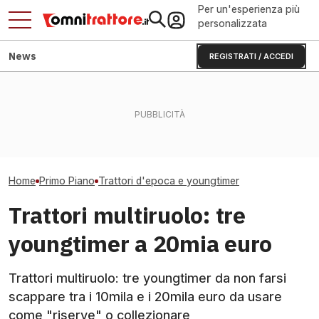
Per un'esperienza più
personalizzata
News
REGISTRATI / ACCEDI
Trattori di giorno, Mojito la
Trattori azienda
sera: Roracco che
Siccità in Piemonte: perdite
con caricatore 
sorprende
fino al 70% per le aziende?
euro
Home
Primo Piano
Trattori d'epoca e youngtimer
Trattori multiruolo: tre
youngtimer a 20mia euro
Trattori multiruolo: tre youngtimer da non farsi
scappare tra i 10mila e i 20mila euro da usare
come "riserve" o collezionare