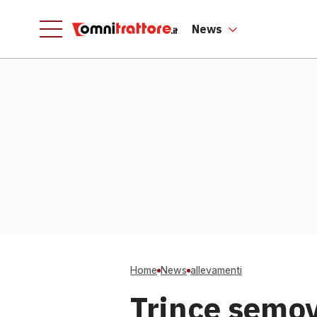
News
Home
News
allevamenti
Trince semov