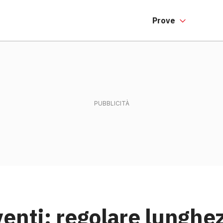
Prove
enti: regolare lunghez