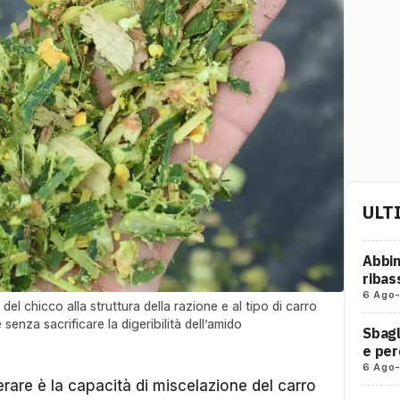
ULT
Abbin
ribas
6 Ago
el chicco alla struttura della razione e al tipo di carro
senza sacrificare la digeribilità dell’amido
Sbagl
e per
6 Ago
rare è la capacità di miscelazione del carro