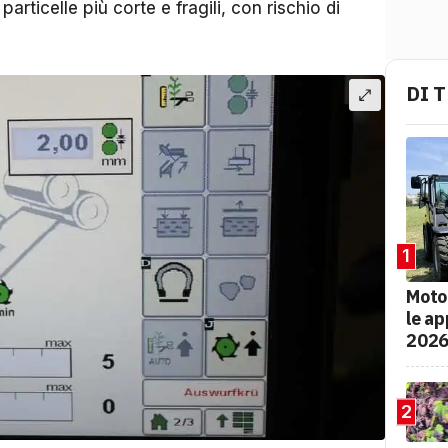
particelle più corte e fragili, con rischio di
DI 
1
Moto
le ap
202
2