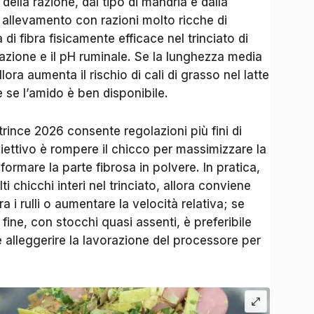
della razione, dal tipo di mandria e dalla
n allevamento con razioni molto ricche di
i fibra fisicamente efficace nel trinciato di
azione e il pH ruminale. Se la lunghezza media
lora aumenta il rischio di cali di grasso nel latte
e se l’amido è ben disponibile.
rince 2026 consente regolazioni più fini di
obiettivo è rompere il chicco per massimizzare la
sformare la parte fibrosa in polvere. In pratica,
i chicchi interi nel trinciato, allora conviene
a i rulli o aumentare la velocità relativa; se
 fine, con stocchi quasi assenti, è preferibile
e alleggerire la lavorazione del processore per