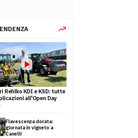
TENDENZA
ri Rehlko KDI e KSD: tutte
plicazioni all'Open Day
6
Flavescenza dorata:
giornata in vigneto a
Canelli