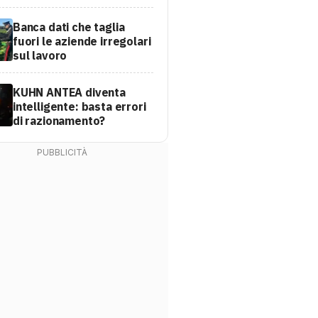
Banca dati che taglia
fuori le aziende irregolari
sul lavoro
KUHN ANTEA diventa
intelligente: basta errori
di razionamento?