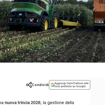
Aggiungi OmniTrattore alle
Condividi
fonti preferite su Google
una
nuova trincia 2026
, la gestione della