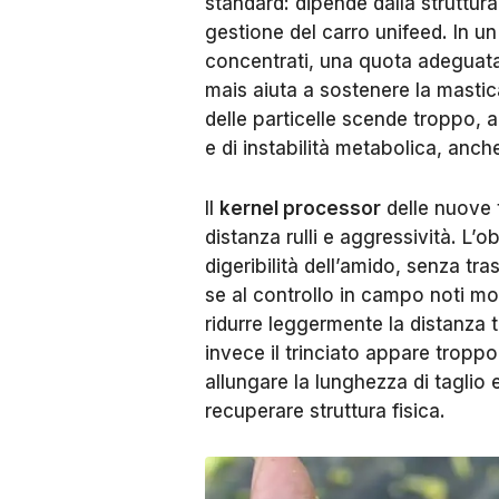
standard: dipende dalla struttura 
gestione del carro unifeed. In u
concentrati, una quota adeguata d
mais aiuta a sostenere la mastic
delle particelle scende troppo, al
e di instabilità metabolica, anch
Il
kernel processor
delle nuove t
distanza rulli e aggressività. L’
digeribilità dell’amido, senza tra
se al controllo in campo noti molt
ridurre leggermente la distanza tr
invece il trinciato appare troppo
allungare la lunghezza di taglio 
recuperare struttura fisica.