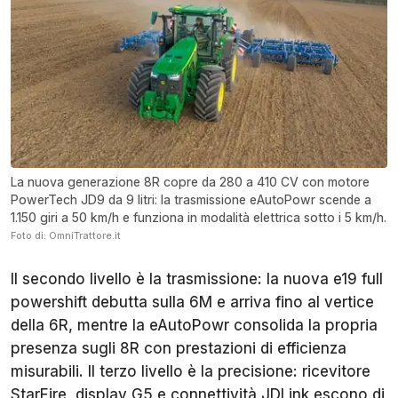
La nuova generazione 8R copre da 280 a 410 CV con motore
PowerTech JD9 da 9 litri: la trasmissione eAutoPowr scende a
1.150 giri a 50 km/h e funziona in modalità elettrica sotto i 5 km/h.
Foto di: OmniTrattore.it
Il secondo livello è la trasmissione: la nuova e19 full
powershift debutta sulla 6M e arriva fino al vertice
della 6R, mentre la eAutoPowr consolida la propria
presenza sugli 8R con prestazioni di efficienza
misurabili. Il terzo livello è la precisione: ricevitore
StarFire, display G5 e connettività JDLink escono di