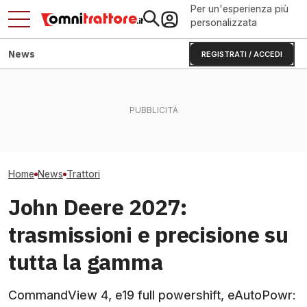
Per un'esperienza più
personalizzata
News
REGISTRATI / ACCEDI
Jesi: il Consorzio Agrario
CLAAS AXION 8 
Come pulire pacco radiatori
che cambia rifornimenti e
nuovi trattori sei
del trattore in sicurezza
bandi
313 CV
Home
News
Trattori
John Deere 2027:
trasmissioni e precisione su
tutta la gamma
CommandView 4, e19 full powershift, eAutoPowr: