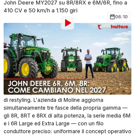
John Deere MY2027 su 8R/8RX e 6M/6R, fino a
410 CV e 50 km/h a 1.150 giri
06:10
Foto di:
OmniTrattore.it
Di
:
Cristian Furini
5 Lug
alle
10:30
Aggiungi OmniTrattore alle
Condividi
fonti preferite su Google
Con gli aggiornamenti Model Year 2027, John
Deere compie un passo che va oltre il normale ciclo
di restyling. L'azienda di Moline aggiorna
simultaneamente tre fasce della propria gamma —
gli 8R, 8RT e 8RX di alta potenza, la serie media 6M
e i 6R Large ed Extra Large — con un filo
conduttore preciso: uniformare il concept operativo