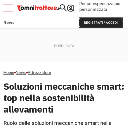
Per un'esperienza più
personalizzata
News
REGISTRATI / ACCEDI
Questo ranghinatore segue
Jesi: il Consorzio Agrario
il trattore: addio manovre
che cambia rifornimenti e
Rotopressa o p
lente
bandi
per la paglia di 
Home
News
Attrezzature
Soluzioni meccaniche smart:
top nella sostenibilità
allevamenti
Ruolo delle soluzioni meccaniche smart nella