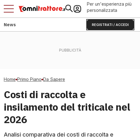
Per un'esperienza più
personalizzata
News
REGISTRATI / ACCEDI
Acquisto terreni agricoli
Premio Ecoschema negato
Abbinare gomme 
montani: paletti per le
da una stima: DDD
ribassati nei vig
società
annualizzata
pergola
Home
Primo Piano
Da Sapere
Costi di raccolta e
insilamento del triticale nel
2026
Analisi comparativa dei costi di raccolta e