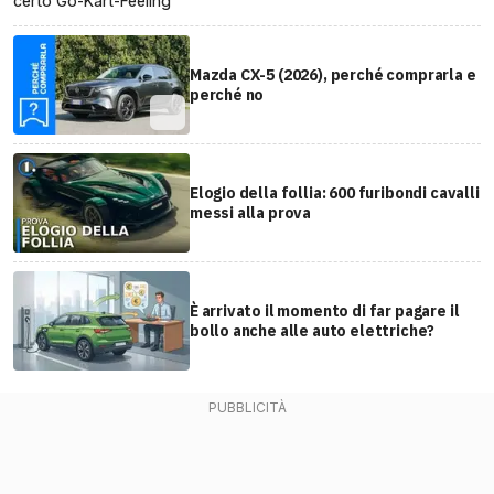
certo Go-Kart-Feeling
Mazda CX-5 (2026), perché comprarla e
perché no
Elogio della follia: 600 furibondi cavalli
messi alla prova
È arrivato il momento di far pagare il
bollo anche alle auto elettriche?