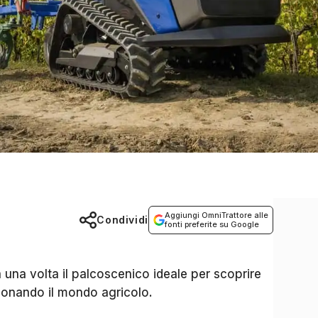
Aggiungi OmniTrattore alle
Condividi
fonti preferite su Google
una volta il palcoscenico ideale per scoprire
zionando il mondo agricolo.