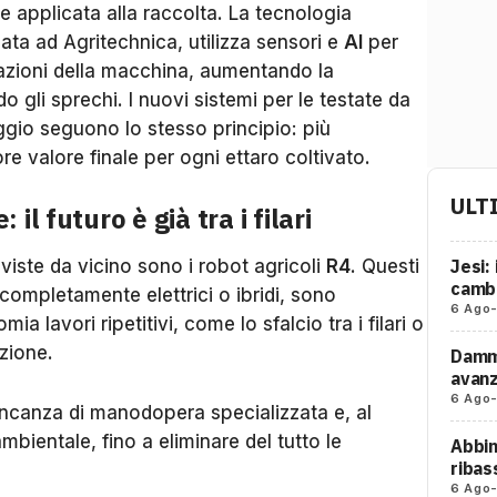
 applicata alla raccolta. La tecnologia
iata ad Agritechnica, utilizza sensori e
AI
per
azioni della macchina, aumentando la
o gli sprechi. I nuovi sistemi per le testate da
aggio seguono lo stesso principio: più
e valore finale per ogni ettaro coltivato.
ULT
l futuro è già tra i filari
Jesi:
 viste da vicino sono i robot agricoli
R4
. Questi
cambi
completamente elettrici o ibridi, sono
6 Ago
a lavori ripetitivi, come lo sfalcio tra i filari o
zione.
Damma
avanz
6 Ago
ancanza di manodopera specializzata e, al
mbientale, fino a eliminare del tutto le
Abbin
ribas
6 Ago