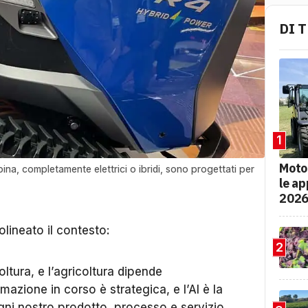
DI 
1
Moto
na, completamente elettrici o ibridi, sono progettati per
le ap
202
lineato il contesto:
2
oltura, e l’agricoltura dipende
mazione in corso è strategica, e l’AI è la
gni nostro prodotto, processo e servizio.