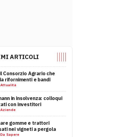
IMI ARTICOLI
 il Consorzio Agrario che
a rifornimenti e bandi
-
Attualità
nn in insolvenza: colloqui
ati con investitori
-
Aziende
are gomme e trattori
sati nei vigneti a pergola
-
Da Sapere