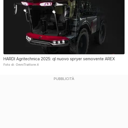
HARDI Agritechnica 2025: ql nuovo spryer semovente AREX
Foto di: OmniTrattore.it