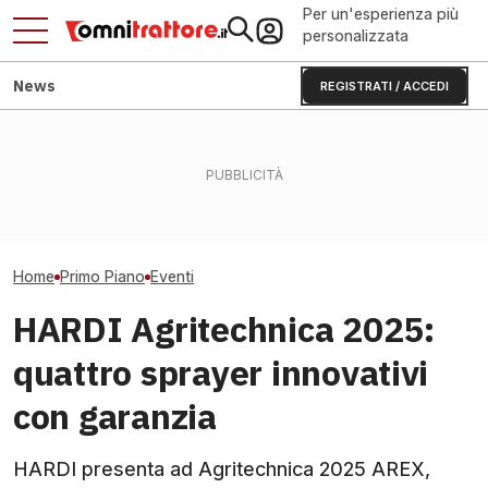
Per un'esperienza più
personalizzata
News
REGISTRATI / ACCEDI
Sbaglia una settimana di
Fendt Dieselros
Flavescenza dorata:
raccolta e perdi reddito:
2026, raduno d
giornata in vigneto a Canelli
Mais 2026
presenze
Home
Primo Piano
Eventi
HARDI Agritechnica 2025:
quattro sprayer innovativi
con garanzia
HARDI presenta ad Agritechnica 2025 AREX,