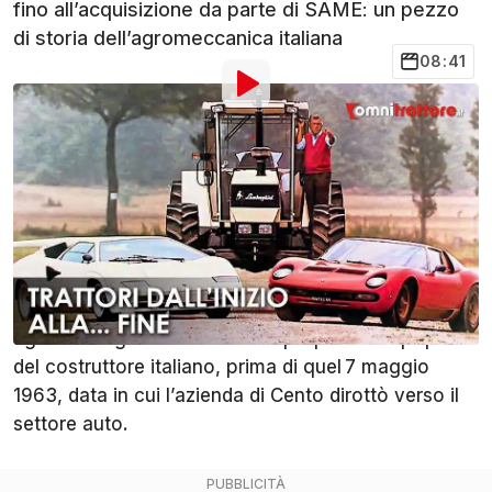
fino all’acquisizione da parte di SAME: un pezzo
di storia dell’agromeccanica italiana
08:41
Di
:
Cristian Furini
23 Gen 2023
alle
10:00
Aggiungi OmniTrattore alle
Condividi
fonti preferite su Google
Ferruccio Lamborghini è stato un pezzo di storia
dell'agromeccanica italiana, quella dei trattori
agricoli. Vogliamo raccontare proprio dell’epopea
del costruttore italiano, prima di quel 7 maggio
1963, data in cui l’azienda di Cento dirottò verso il
settore auto.