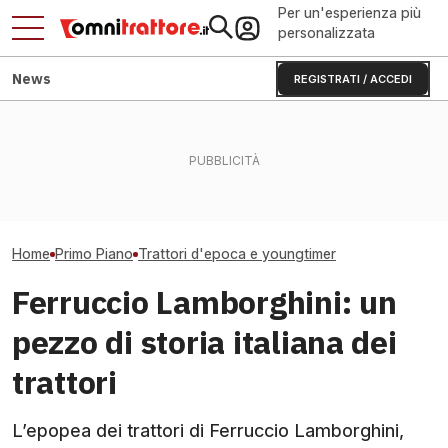
Per un'esperienza più
personalizzata
News
REGISTRATI / ACCEDI
Trattori di giorno, Mojito la
Trattori azienda
sera: Roracco che
Trattori rubati a Casarsa
con caricatore 
sorprende
tornati dalla Romania
euro
Home
Primo Piano
Trattori d'epoca e youngtimer
Ferruccio Lamborghini: un
pezzo di storia italiana dei
trattori
L’epopea dei trattori di Ferruccio Lamborghini,