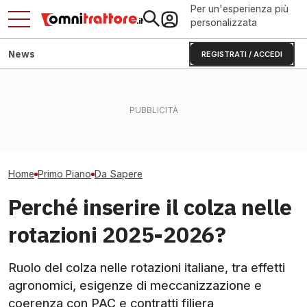
Per un'esperienza più
personalizzata
News
REGISTRATI / ACCEDI
Acquisto terreni agricoli
Abbinare gomme 
montani: paletti per le
Avocado e 20 milioni: come
ribassati nei vig
società
Halaesa cambia l'agricoltura
pergola
Home
Primo Piano
Da Sapere
Perché inserire il colza nelle
rotazioni 2025-2026?
Ruolo del colza nelle rotazioni italiane, tra effetti
agronomici, esigenze di meccanizzazione e
coerenza con PAC e contratti filiera