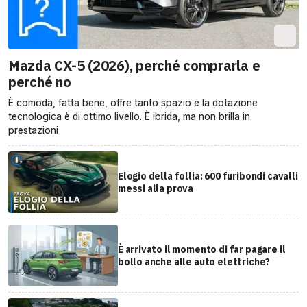
Mazda CX-5 (2026), perché comprarla e
perché no
È comoda, fatta bene, offre tanto spazio e la dotazione
tecnologica è di ottimo livello. È ibrida, ma non brilla in
prestazioni
Elogio della follia: 600 furibondi cavalli
messi alla prova
È arrivato il momento di far pagare il
bollo anche alle auto elettriche?