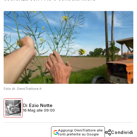
Foto di:
OmniTrattore.it
Di
:
Ezio Notte
16 Mag
alle
09:00
Aggiungi OmniTrattore alle
Condividi
fonti preferite su Google