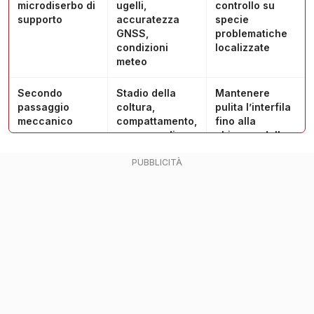
microdiserbo di
ugelli,
controllo su
supporto
accuratezza
specie
GNSS,
problematiche
condizioni
localizzate
meteo
Secondo
Stadio della
Mantenere
passaggio
coltura,
pulita l’interfila
meccanico
compattamento,
fino alla
presenza di
chiusura della
nuove nascite
coltura