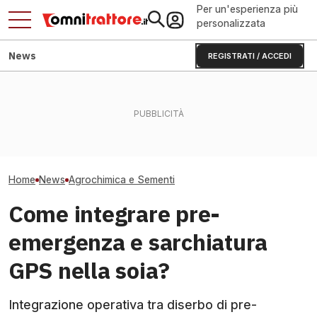
Per un'esperienza più
personalizzata
News
REGISTRATI / ACCEDI
Sbaglia una settimana di
Caldo e siccità: frutta,
Seme certificat
raccolta e perdi reddito:
ortaggi e olio rischiano il
autoriprodotto: 
Mais 2026
crollo
conviene davve
Home
News
Agrochimica e Sementi
Come integrare pre-
emergenza e sarchiatura
GPS nella soia?
Integrazione operativa tra diserbo di pre-