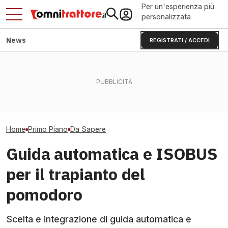
Per un'esperienza più
personalizzata
News
REGISTRATI / ACCEDI
Acquisto terreni agricoli
Zoomlion DV3504: 400 CV
Abbinare gomme 
montani: paletti per le
e presa di forza elettrica
ribassati nei vig
società
spiegati
pergola
Home
Primo Piano
Da Sapere
Guida automatica e ISOBUS
per il trapianto del
pomodoro
Scelta e integrazione di guida automatica e