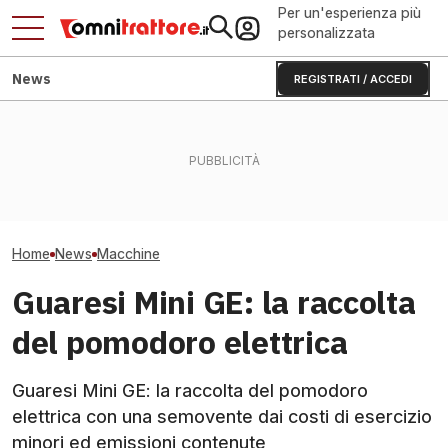
Per un'esperienza più
personalizzata
News
REGISTRATI / ACCEDI
KUHN ANTEA diventa
Caldo e siccità: frutta,
Manitou MRT 408
intelligente: basta errori di
ortaggi e olio rischiano il
rotativo che sol
razionamento?
crollo
tonnellate e 40
Home
News
Macchine
Guaresi Mini GE: la raccolta
del pomodoro elettrica
Guaresi Mini GE: la raccolta del pomodoro
elettrica con una semovente dai costi di esercizio
minori ed emissioni contenute